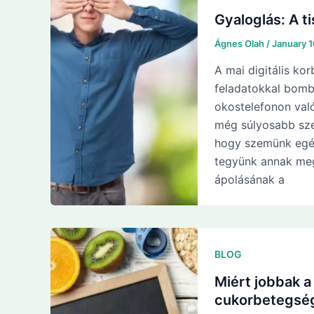
Gyaloglás: A t
Ágnes Olah
/
January 
A mai digitális k
feladatokkal bomb
okostelefonon val
még súlyosabb sze
hogy szemünk egész
tegyünk annak me
ápolásának a
BLOG
Miért jobbak 
cukorbetegsé