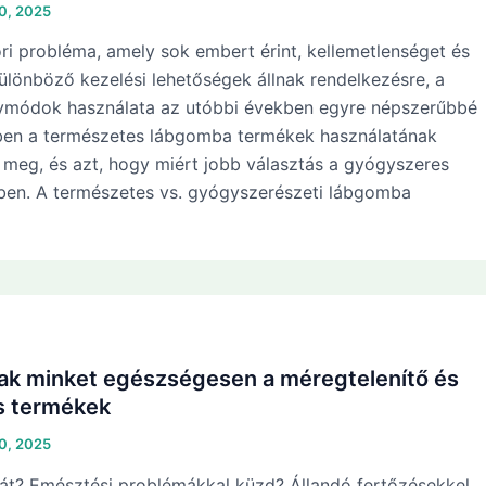
10, 2025
i probléma, amely sok embert érint, kellemetlenséget és
ülönböző kezelési lehetőségek állnak rendelkezésre, a
ymódok használata az utóbbi években egyre népszerűbbé
kben a természetes lábgomba termékek használatának
k meg, és azt, hogy miért jobb választás a gyógyszeres
en. A természetes vs. gyógyszerészeti lábgomba
ak minket egészségesen a méregtelenítő és
es termékek
10, 2025
át? Emésztési problémákkal küzd? Állandó fertőzésekkel