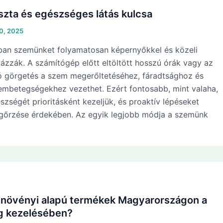
iszta és egészséges látás kulcsa
10, 2025
orban szemünket folyamatosan képernyőkkel és közeli
ázzák. A számítógép előtt eltöltött hosszú órák vagy az
ó görgetés a szem megerőltetéséhez, fáradtsághoz és
mbetegségekhez vezethet. Ezért fontosabb, mint valaha,
ségét prioritásként kezeljük, és proaktív lépéseket
gőrzése érdekében. Az egyik legjobb módja a szemünk
a növényi alapú termékek Magyarországon a
g kezelésében?