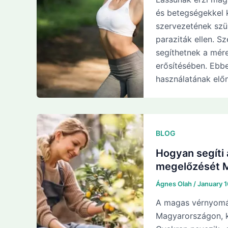
és betegségekkel k
szervezetének szü
paraziták ellen. S
segíthetnek a mér
erősítésében. Ebbe
használatának előn
BLOG
Hogyan segíti
megelőzését 
Ágnes Olah
/
January 
A magas vérnyomás
Magyarországon, kö