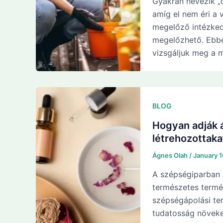
Gyakran nevezik „c
amíg el nem éri a 
megelőző intézked
megelőzhető. Ebbe
vizsgáljuk meg a 
BLOG
Hogyan adják á
létrehozottaka
Ágnes Olah
/
January 
A szépségiparban 
természetes termé
szépségápolási te
tudatosság növeke