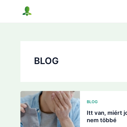
Skip
to
content
BLOG
BLOG
Itt van, miért
nem többé