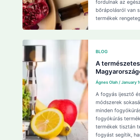
fordulnak az egés
bőrápolásról van s
termékek rengeteg
BLOG
A természetes
Magyarország
Ágnes Olah
/
January 
A fogyás ijesztő é
módszerek sokasá
minden fogyókúrás
fogyókúrás termék
termékek tisztán 
fogyást segítik, h