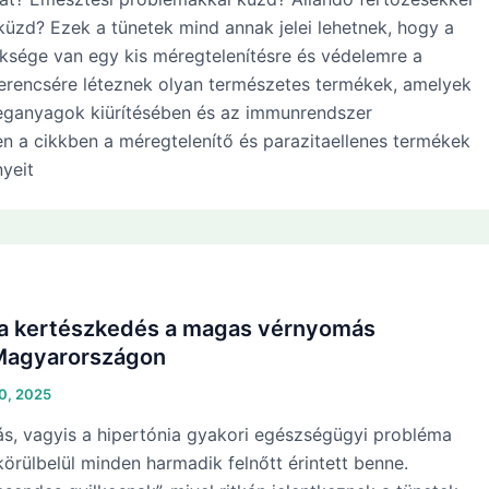
üzd? Ezek a tünetek mind annak jelei lehetnek, hogy a
ksége van egy kis méregtelenítésre és védelemre a
zerencsére léteznek olyan természetes termékek, amelyek
eganyagok kiürítésében és az immunrendszer
n a cikkben a méregtelenítő és parazitaellenes termékek
yeit
 a kertészkedés a magas vérnyomás
Magyarországon
10, 2025
, vagyis a hipertónia gyakori egészségügyi probléma
rülbelül minden harmadik felnőtt érintett benne.