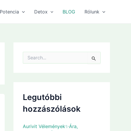
Potencia
Detox
BLOG
Rólunk
S
e
a
r
c
h
f
Legutóbbi
o
r
hozzászólások
:
Aurivit Vélemények✨Ára,