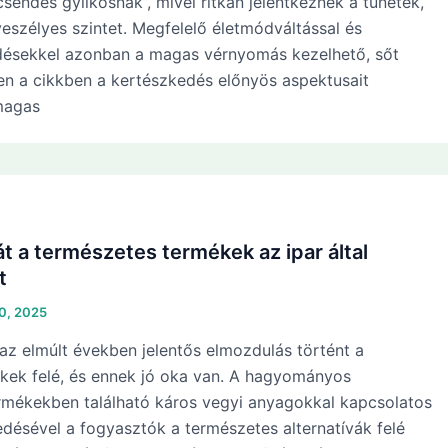
sendes gyilkosnak”, mivel ritkán jelentkeznek a tünetek,
veszélyes szintet. Megfelelő életmódváltással és
ésekkel azonban a magas vérnyomás kezelhető, sőt
n a cikkben a kertészkedés előnyös aspektusait
magas
t a természetes termékek az ipar által
t
10, 2025
az elmúlt években jelentős elmozdulás történt a
kek felé, és ennek jó oka van. A hagyományos
rmékekben található káros vegyi anyagokkal kapcsolatos
désével a fogyasztók a természetes alternatívák felé