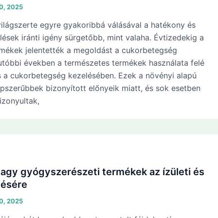
10, 2025
ilágszerte egyre gyakoribbá válásával a hatékony és
ések iránti igény sürgetőbb, mint valaha. Évtizedekig a
rmékek jelentették a megoldást a cukorbetegség
 utóbbi években a természetes termékek használata felé
s a cukorbetegség kezelésében. Ezek a növényi alapú
pszerűbbek bizonyított előnyeik miatt, és sok esetben
zonyultak,
agy gyógyszerészeti termékek az ízületi és
tésére
10, 2025