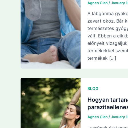
Ágnes Olah
/
January 
A lábgomba gyakor
zavart okoz. Bár k
természetes gyóg
vált. Ebben a cik
előnyeit vizsgálju
termékekkel szemb
termékek […]
BLOG
Hogyan tartan
parazitaellen
Ágnes Olah
/
January 
Lassúnak érzi mag