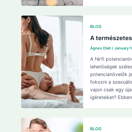
BLOG
A természetes 
Ágnes Olah
/
January 
A férfi potencianö
lehetőségek széles
potencianövelők je
fokozni a szexuáli
vajon csak egy úja
ígéreteiket? Ebben
BLOG