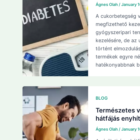
Ágnes Olah
/
January 
A cukorbetegség v
megfizethető kezel
gyógyszeripari te
kezelésére, de az
történt elmozdulá
termékek egyre né
hatékonyabbnak bi
BLOG
Természetes v
hátfájás enyhí
Ágnes Olah
/
January 