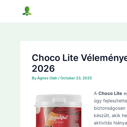
Skip
to
content
Choco Lite Vélemény
2026
By
Ágnes Olah
/
October 23, 2025
A
Choco Lite
eg
úgy fejlesztett
biztonságosan 
készült, akik h
aktivitás hiány