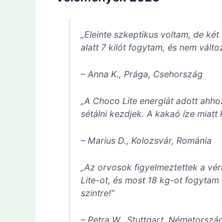
„Eleinte szkeptikus voltam, de két
alatt 7 kilót fogytam, és nem vál
–
Anna K., Prága, Csehország
„A Choco Lite energiát adott ahho
sétálni kezdjek. A kakaó íze miatt 
–
Marius D., Kolozsvár, Románia
„Az orvosok figyelmeztettek a v
Lite-ot, és most 18 kg-ot fogytam
szintre!”
–
Petra W., Stuttgart, Németorszá