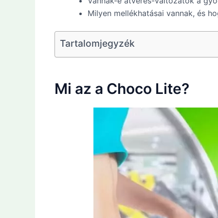
Vannak-e átverés-változatok a g
Milyen mellékhatásai vannak, és ho
Tartalomjegyzék
Mi az a Choco Lite?