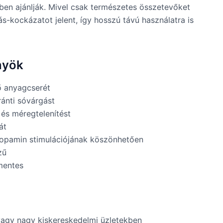
ben ajánlják. Mivel csak természetes összetevőket
s-kockázatot jelent, így hosszú távú használatra is
nyök
ő anyagcserét
ránti sóvárgást
 és méregtelenítést
át
 dopamin stimulációjának köszönhetően
zű
mentes
agy nagy kiskereskedelmi üzletekben