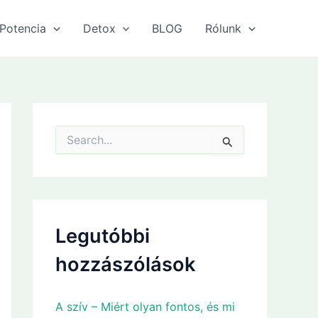
Potencia
Detox
BLOG
Rólunk
S
e
a
r
c
h
f
Legutóbbi
o
r
hozzászólások
:
A szív – Miért olyan fontos, és mi