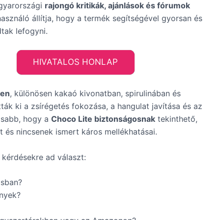
agyarországi
rajongó kritikák, ajánlások és fórumok
használó állítja, hogy a termék segítségével gyorsan és
tak lefogyni.
HIVATALOS HONLAP
ben
, különösen kakaó kivonatban, spirulinában és
k ki a zsírégetés fokozása, a hangulat javítása és az
osabb, hogy a
Choco Lite biztonságosnak
tekinthető,
és nincsenek ismert káros mellékhatásai.
 kérdésekre ad választ:
ásban?
ények?