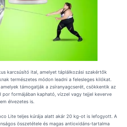
s karcsúsító ital, amelyet táplálkozási szakértők
óknak természetes módon leadni a felesleges kilókat.
 amelyek támogatják a zsíranyagcserét, csökkentik az
al por formájában kapható, vízzel vagy tejjel keverve
em élvezetes is.
o Lite teljes kúrája alatt akár 20 kg-ot is lefogyott. A
iztonságos összetétele és magas antioxidáns-tartalma