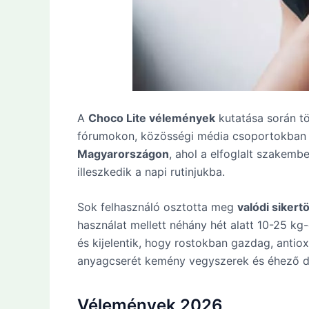
A
Choco Lite vélemények
kutatása során t
fórumokon, közösségi média csoportokban é
Magyarországon
, ahol a elfoglalt szakem
illeszkedik a napi rutinjukba.
Sok felhasználó osztotta meg
valódi sikert
használat mellett néhány hét alatt 10-25 kg
és kijelentik, hogy rostokban gazdag, antiox
anyagcserét kemény vegyszerek és éhező di
Vélemények 2026