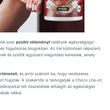
öbb ezer
pozitív véleményt
találtunk egészségügyi
s fogyókúrás blogokban. Az ital különösen népszerű
berek és szülők egyszerű megoldást keresnek, amely
örténeteit
, és arról számolt be, hogy rendszeres
-ot fogytak. A szakértők is támogatják a Choco Lite-ot,
idánsokkal teli összetétele elősegíti az egészséges
éták nélkül.