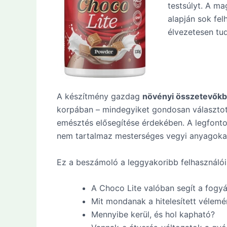
testsúlyt. A m
alapján sok fel
élvezetesen tud
A készítmény gazdag
növényi összetevők
korpában – mindegyiket gondosan választottá
emésztés elősegítése érdekében. A legfont
nem tartalmaz mesterséges vegyi anyagokat 
Ez a beszámoló a leggyakoribb felhasználói
A Choco Lite valóban segít a fogy
Mit mondanak a hitelesített vélem
Mennyibe kerül, és hol kapható?