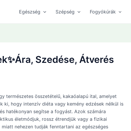
Egészség
Szépség
Fogyókúrák
ek✨Ára, Szedése, Átverés
y természetes összetételű, kakaóalapú ital, amelyet
ek ki, hogy intenzív diéta vagy kemény edzések nélkül is
és hatékonyan segítse a fogyást. Azok számára
ektikus életmódjuk, rossz étrendjük vagy a fizikai
a miatt nehezen tudják fenntartani az egészséges