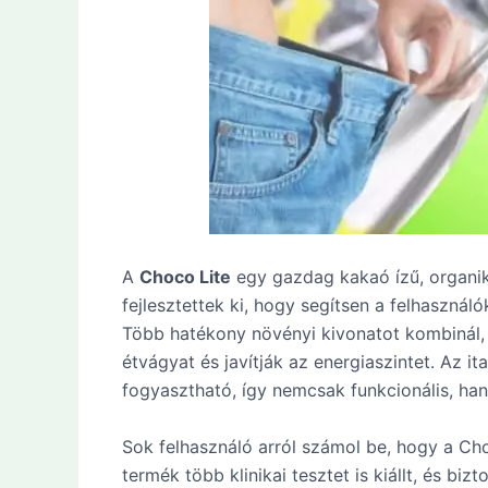
A
Choco Lite
egy gazdag kakaó ízű, organiku
fejlesztettek ki, hogy segítsen a felhasznál
Több hatékony növényi kivonatot kombinál,
étvágyat és javítják az energiaszintet. Az it
fogyasztható, így nemcsak funkcionális, han
Sok felhasználó arról számol be, hogy a Choc
termék több klinikai tesztet is kiállt, és b