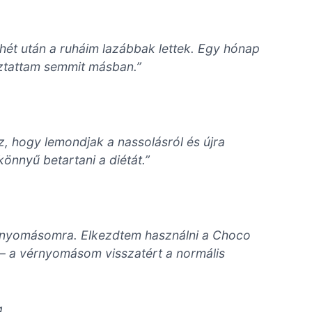
 hét után a ruháim lazábbak lettek. Egy hónap
toztattam semmit másban.”
z, hogy lemondjak a nassolásról és újra
könnyű betartani a diétát.”
érnyomásomra. Elkezdtem használni a Choco
 – a vérnyomásom visszatért a normális
g