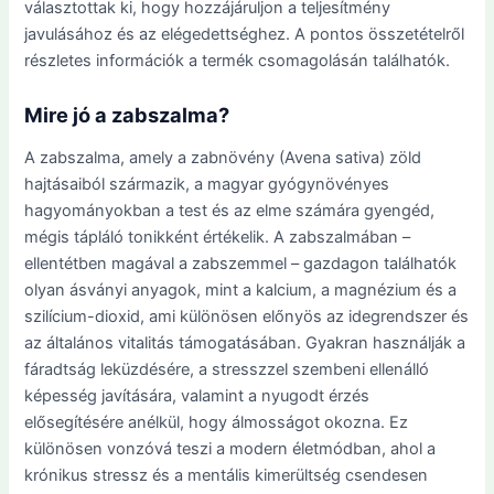
választottak ki, hogy hozzájáruljon a teljesítmény
javulásához és az elégedettséghez. A pontos összetételről
részletes információk a termék csomagolásán találhatók.
Mire jó a zabszalma?
A zabszalma, amely a zabnövény (Avena sativa) zöld
hajtásaiból származik, a magyar gyógynövényes
hagyományokban a test és az elme számára gyengéd,
mégis tápláló tonikként értékelik. A zabszalmában –
ellentétben magával a zabszemmel – gazdagon találhatók
olyan ásványi anyagok, mint a kalcium, a magnézium és a
szilícium-dioxid, ami különösen előnyös az idegrendszer és
az általános vitalitás támogatásában. Gyakran használják a
fáradtság leküzdésére, a stresszzel szembeni ellenálló
képesség javítására, valamint a nyugodt érzés
elősegítésére anélkül, hogy álmosságot okozna. Ez
különösen vonzóvá teszi a modern életmódban, ahol a
krónikus stressz és a mentális kimerültség csendesen