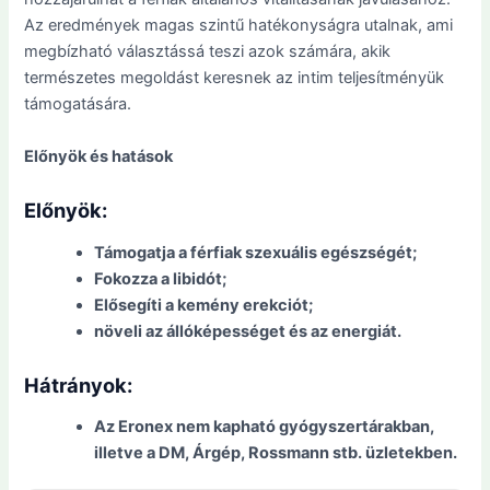
Az eredmények magas szintű hatékonyságra utalnak, ami
megbízható választássá teszi azok számára, akik
természetes megoldást keresnek az intim teljesítményük
támogatására.
Előnyök és hatások
Előnyök:
Támogatja a férfiak szexuális egészségét;
Fokozza a libidót;
Elősegíti a kemény erekciót;
növeli az állóképességet és az energiát.
Hátrányok:
Az Eronex nem kapható gyógyszertárakban,
illetve a DM, Árgép, Rossmann stb. üzletekben.