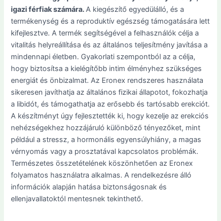
igazi férfiak számára.
A kiegészítő egyedülálló, és a
termékenység és a reproduktív egészség támogatására lett
kifejlesztve. A termék segítségével a felhasználók célja a
vitalitás helyreállítása és az általános teljesítmény javítása a
mindennapi életben. Gyakorlati szempontból az a célja,
hogy biztosítsa a kielégítőbb intim élményhez szükséges
energiát és önbizalmat. Az Eronex rendszeres használata
sikeresen javíthatja az általános fizikai állapotot, fokozhatja
a libidót, és támogathatja az erősebb és tartósabb erekciót.
A készítményt úgy fejlesztették ki, hogy kezelje az erekciós
nehézségekhez hozzájáruló különböző tényezőket, mint
például a stressz, a hormonális egyensúlyhiány, a magas
vérnyomás vagy a prosztatával kapcsolatos problémák.
Természetes összetételének köszönhetően az Eronex
folyamatos használatra alkalmas. A rendelkezésre álló
információk alapján hatása biztonságosnak és
ellenjavallatoktól mentesnek tekinthető.