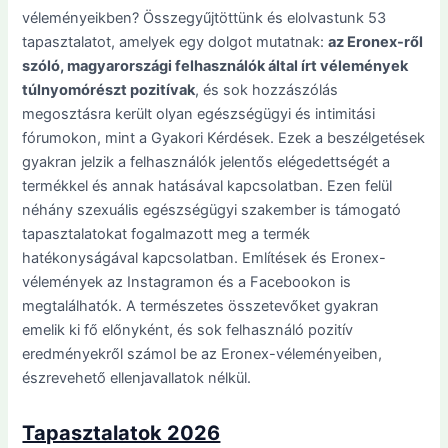
véleményeikben? Összegyűjtöttünk és elolvastunk 53
tapasztalatot, amelyek egy dolgot mutatnak:
az Eronex-ről
szóló, magyarországi felhasználók által írt vélemények
túlnyomórészt pozitívak
, és sok hozzászólás
megosztásra került olyan egészségügyi és intimitási
fórumokon, mint a Gyakori Kérdések. Ezek a beszélgetések
gyakran jelzik a felhasználók jelentős elégedettségét a
termékkel és annak hatásával kapcsolatban. Ezen felül
néhány szexuális egészségügyi szakember is támogató
tapasztalatokat fogalmazott meg a termék
hatékonyságával kapcsolatban. Említések és Eronex-
vélemények az Instagramon és a Facebookon is
megtalálhatók. A természetes összetevőket gyakran
emelik ki fő előnyként, és sok felhasználó pozitív
eredményekről számol be az Eronex-véleményeiben,
észrevehető ellenjavallatok nélkül.
Tapasztalatok 2026