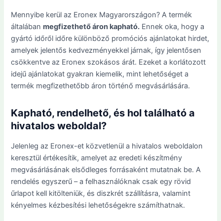
Mennyibe kerül az Eronex Magyarországon? A termék
általában
megfizethető áron kapható.
Ennek oka, hogy a
gyártó időről időre különböző promóciós ajánlatokat hirdet,
amelyek jelentős kedvezményekkel járnak, így jelentősen
csökkentve az Eronex szokásos árát. Ezeket a korlátozott
idejű ajánlatokat gyakran kiemelik, mint lehetőséget a
termék megfizethetőbb áron történő megvásárlására.
Kapható, rendelhető, és hol található a
hivatalos weboldal?
Jelenleg az Eronex-et közvetlenül a hivatalos weboldalon
keresztül értékesítik, amelyet az eredeti készítmény
megvásárlásának elsődleges forrásaként mutatnak be. A
rendelés egyszerű – a felhasználóknak csak egy rövid
űrlapot kell kitölteniük, és diszkrét szállításra, valamint
kényelmes kézbesítési lehetőségekre számíthatnak.