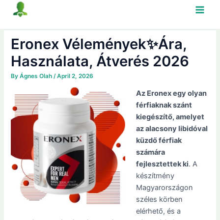
Skip
Main
to
content
Men
Eronex Vélemények✨Ára,
Használata, Átverés 2026
By
Ágnes Olah
/
April 2, 2026
Az Eronex egy olyan
férfiaknak szánt
kiegészítő, amelyet
az alacsony libidóval
küzdő férfiak
számára
fejlesztettek ki
. A
készítmény
Magyarországon
széles körben
elérhető, és a