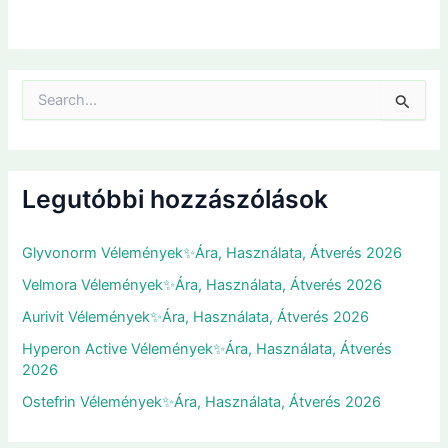
S
e
a
r
c
h
Legutóbbi hozzászólások
f
o
r
Glyvonorm Vélemények✨Ára, Használata, Átverés 2026
:
Velmora Vélemények✨Ára, Használata, Átverés 2026
Aurivit Vélemények✨Ára, Használata, Átverés 2026
Hyperon Active Vélemények✨Ára, Használata, Átverés
2026
Ostefrin Vélemények✨Ára, Használata, Átverés 2026