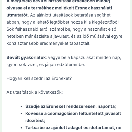
A megfelelő bevitel biztosítása érdekében mindig
olvassa el a termékhez mellékelt Eronex használati
útmutatót
. Az ajánlott utasítások betartása segíthet
abban, hogy a lehető legtöbbet hozza ki a kiegészítőből.
Sok felhasználó arról számol be, hogy a használat első
heteiben már észlelte a javulást, és az idő múlásával egyre
konzisztensebb eredményeket tapasztalt.
Bevált gyakorlatok
: vegye be a kapszulákat minden nap,
igyon sok vizet, és járjon edzőterembe.
Hogyan kell szedni az Eronexet?
Az utasítások a következők:
Szedje az Eronexet rendszeresen, naponta;
Kövesse a csomagoláson feltüntetett javasolt
időzítést;
Tartsa be az ajánlott adagot és időtartamot, ne