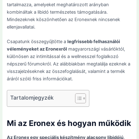
tartalmazza, amelyeket meghatározott arányban
kombináltak a libidó természetes támogatására.
Mindezeknek köszönhetően az Eronexnek nincsenek
ellenjavallatai.
Csapatunk összegyűjtötte a
legfrissebb felhasználói
véleményeket az Eronexről
magyarországi vásárlóktól,
különösen az intimitással és a wellnesszel foglalkozó
népszerű fórumokról. Az alábbiakban megtalálja ezeknek a
visszajelzéseknek az összefoglalását, valamint a termék
áráról szóló friss információkat.
Tartalomjegyzék
Mi az Eronex és hogyan működik
Az Eronex egy speciális készítmény alacsony libidójú,