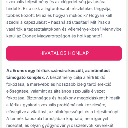
szexuális teljesítmény és az elégedettség javítására
hirdetik. Ez a cikk a legfontosabb részleteket tárgyalja,
többek között: Mi ez és hogyan működik? Hogyan kell
szedni a kapszulákat – használati utasítás? Mit írnak a
vásárlók a tapasztalatokban és véleményeikben? Mennyibe
kerül az Eronex Magyarországon és hol kapható?
HIVATALOS HONLAP
Az Eronex egy férfiak számára készült, az intimitást
támogató komplex.
A készítmény célja a férfi libidó
fokozása, a merevebb és hosszabb ideig tartó erekció
elősegítése, valamint az általános szexuális élvezet
fokozása. Biztonságos és hatékony megoldásként hirdetik
a férfiak gyakori szexuális problémáinak kezelésére,
elősegítve a vitalitást, az állóképességet és a teljesítményt.
A termék kapszula formájában kapható, nem igényel
receptet, és olyan gyógynövényi összetevők keverékét