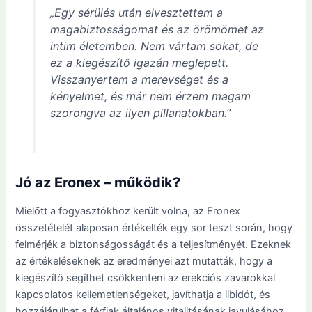
„Egy sérülés után elvesztettem a
magabiztosságomat és az örömömet az
intim életemben. Nem vártam sokat, de
ez a kiegészítő igazán meglepett.
Visszanyertem a merevséget és a
kényelmet, és már nem érzem magam
szorongva az ilyen pillanatokban.”
Jó az Eronex – működik?
Mielőtt a fogyasztókhoz került volna, az Eronex
összetételét alaposan értékelték egy sor teszt során, hogy
felmérjék a biztonságosságát és a teljesítményét. Ezeknek
az értékeléseknek az eredményei azt mutatták, hogy a
kiegészítő segíthet csökkenteni az erekciós zavarokkal
kapcsolatos kellemetlenségeket, javíthatja a libidót, és
hozzájárulhat a férfiak általános vitalitásának javulásához.