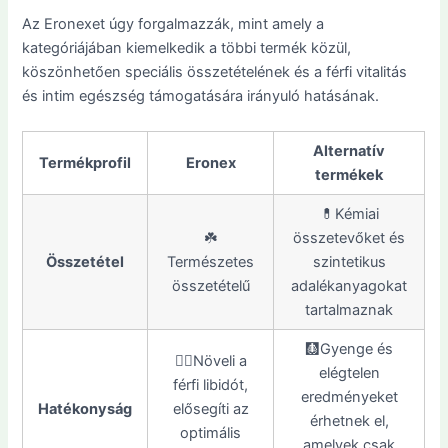
Az Eronexet úgy forgalmazzák, mint amely a
kategóriájában kiemelkedik a többi termék közül,
köszönhetően speciális összetételének és a férfi vitalitás
és intim egészség támogatására irányuló hatásának.
Alternatív
Termékprofil
Eronex
termékek
💊Kémiai
☘️
összetevőket és
Összetétel
Természetes
szintetikus
összetételű
adalékanyagokat
tartalmaznak
🩻Gyenge és
👍🏼Növeli a
elégtelen
férfi libidót,
eredményeket
Hatékonyság
elősegíti az
érhetnek el,
optimális
amelyek csak