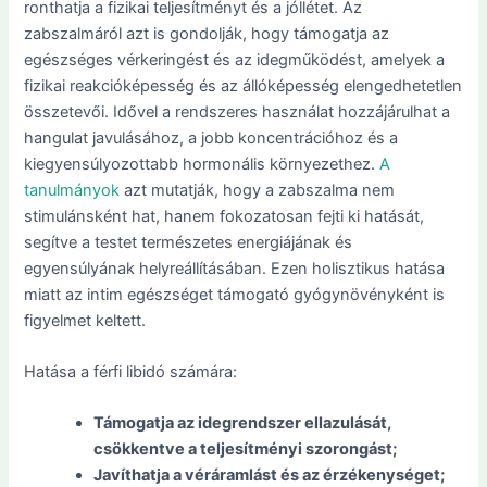
ronthatja a fizikai teljesítményt és a jóllétet. Az
zabszalmáról azt is gondolják, hogy támogatja az
egészséges vérkeringést és az idegműködést, amelyek a
fizikai reakcióképesség és az állóképesség elengedhetetlen
összetevői. Idővel a rendszeres használat hozzájárulhat a
hangulat javulásához, a jobb koncentrációhoz és a
kiegyensúlyozottabb hormonális környezethez.
A
tanulmányok
azt mutatják, hogy a zabszalma nem
stimulánsként hat, hanem fokozatosan fejti ki hatását,
segítve a testet természetes energiájának és
egyensúlyának helyreállításában. Ezen holisztikus hatása
miatt az intim egészséget támogató gyógynövényként is
figyelmet keltett.
Hatása a férfi libidó számára:
Támogatja az idegrendszer ellazulását,
csökkentve a teljesítményi szorongást;
Javíthatja a véráramlást és az érzékenységet;