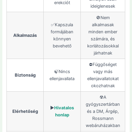
erekciót
ideiglenesek
🚫Nem
✅Kapszula
alkalmasak
formájában
minden ember
Alkalmazás
könnyen
számára, és
bevehető
korlátozásokkal
járhatnak
⛔️Függőséget
🍃Nincs
vagy más
Biztonság
ellenjavallata
ellenjavallatokat
okozhatnak
☢️A
gyógyszertárban
▶️
Hivatalos
Elérhetőség
és a DM, Árgép,
honlap
Rossmann
webáruházakban