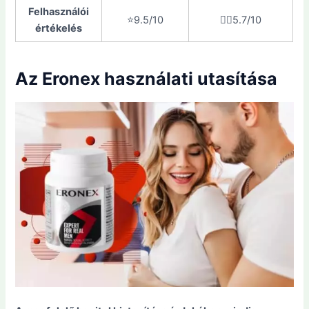
Felhasználói
⭐️9.5/10
👎🏼5.7/10
értékelés
Az Eronex használati utasítása