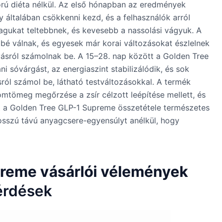
rú diéta nélkül. Az első hónapban az eredmények
y általában csökkenni kezd, és a felhasználók arról
gukat teltebbnek, és kevesebb a nassolási vágyuk. A
bbé válnak, és egyesek már korai változásokat észlelnek
ásról számolnak be. A 15–28. nap között a Golden Tree
i sóvárgást, az energiaszint stabilizálódik, és sok
ról számol be, látható testváltozásokkal. A termék
omtömeg megőrzése a zsír célzott leépítése mellett, és
t a Golden Tree GLP-1 Supreme összetétele természetes
osszú távú anyagcsere-egyensúlyt anélkül, hogy
reme vásárlói vélemények
érdések