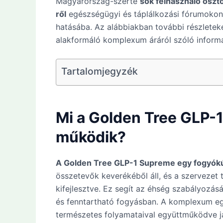
Magyarország-szerte
sok felhasználó osz
ről
egészségügyi és táplálkozási fórumokon,
hatásába. Az alábbiakban további részleteket
alakformáló komplexum áráról szóló informá
Tartalomjegyzék
Mi a Golden Tree GLP-
működik?
A Golden Tree GLP-1 Supreme egy fogyók
összetevők keverékéből áll, és a szervezet
kifejlesztve. Ez segít az éhség szabályozá
és fenntartható fogyásban. A komplexum eg
természetes folyamataival együttműködve jav