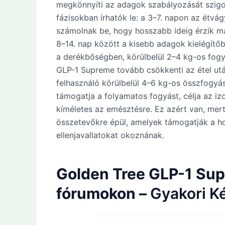
megkönnyíti az adagok szabályozását szigo
fázisokban írhatók le: a 3–7. napon az étvág
számolnak be, hogy hosszabb ideig érzik ma
8–14. nap között a kisebb adagok kielégítő
a derékbőségben, körülbelül 2–4 kg-os fogy
GLP-1 Supreme tovább csökkenti az étel után
felhasználó körülbelül 4–6 kg-os összfogyás
támogatja a folyamatos fogyást, célja az iz
kíméletes az emésztésre. Ez azért van, mer
összetevőkre épül, amelyek támogatják a h
ellenjavallatokat okoznának.
Golden Tree GLP-1 Sup
fórumokon –
Gyakori K