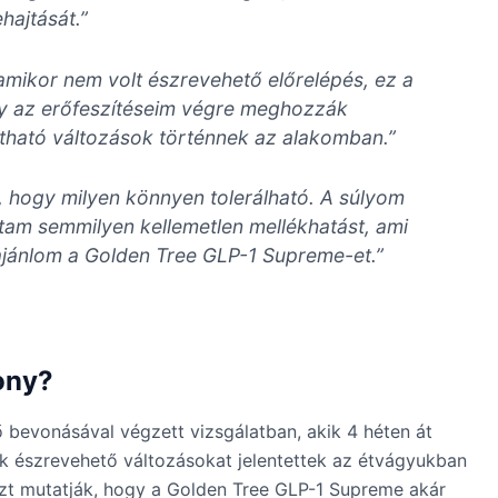
hajtását.”
 amikor nem volt észrevehető előrelépés, ez a
ogy az erőfeszítéseim végre meghozzák
átható változások történnek az alakomban.”
hogy milyen könnyen tolerálható. A súlyom
tam semmilyen kellemetlen mellékhatást, ami
 ajánlom a Golden Tree GLP-1 Supreme-et.”
ony?
 bevonásával végzett vizsgálatban, akik 4 héten át
k észrevehető változásokat jelentettek az étvágyukban
zt mutatják, hogy a Golden Tree GLP-1 Supreme akár