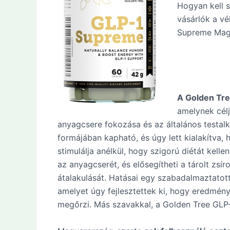
Hogyan kell s
vásárlók a v
Supreme Magy
A Golden Tre
amelynek célj
anyagcsere fokozása és az általános testalk
formájában kapható, és úgy lett kialakítva,
stimulálja anélkül, hogy szigorú diétát kell
az anyagcserét, és elősegítheti a tárolt zsí
átalakulását. Hatásai egy szabadalmaztato
amelyet úgy fejlesztettek ki, hogy eredménye
megőrzi. Más szavakkal, a Golden Tree GLP-