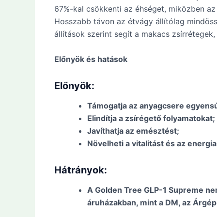
67%-kal csökkenti az éhséget, miközben az 
Hosszabb távon az étvágy állítólag mindössz
állítások szerint segít a makacs zsírrétegek,
Előnyök és hatások
Előnyök:
Támogatja az anyagcsere egyensú
Elindítja a zsírégető folyamatokat;
Javíthatja az emésztést;
Növelheti a vitalitást és az energia
Hátrányok:
A Golden Tree GLP-1 Supreme nem
áruházakban, mint a DM, az Árgép