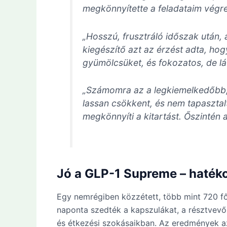
megkönnyítette a feladataim végre
„Hosszú, frusztráló időszak után,
kiegészítő azt az érzést adta, h
gyümölcsüket, és fokozatos, de l
„Számomra az a legkiemelkedőbb, 
lassan csökkent, és nem tapasztal
megkönnyíti a kitartást. Őszintén
Jó a GLP-1 Supreme – haték
Egy nemrégiben közzétett, több mint 720 fő
naponta szedték a kapszulákat, a résztvevő
és étkezési szokásaikban. Az eredmények a