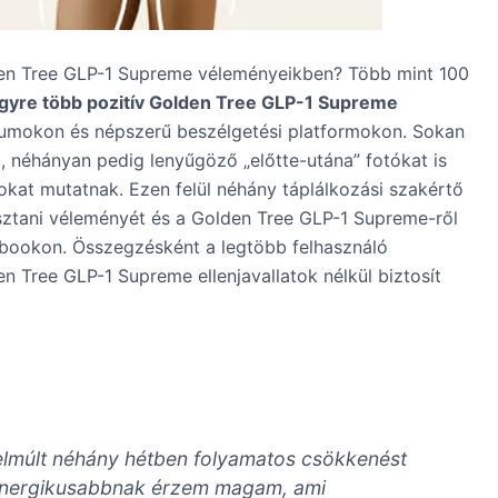
olden Tree GLP-1 Supreme véleményeikben? Több mint 100
egyre több pozitív Golden Tree GLP-1 Supreme
umokon és népszerű beszélgetési platformokon. Sokan
, néhányan pedig lenyűgöző „előtte-utána” fotókat is
okat mutatnak. Ezen felül néhány táplálkozási szakértő
ztani véleményét és a Golden Tree GLP-1 Supreme-ről
ebookon. Összegzésként a legtöbb felhasználó
n Tree GLP-1 Supreme ellenjavallatok nélkül biztosít
 elmúlt néhány hétben folyamatos csökkenést
 energikusabbnak érzem magam, ami