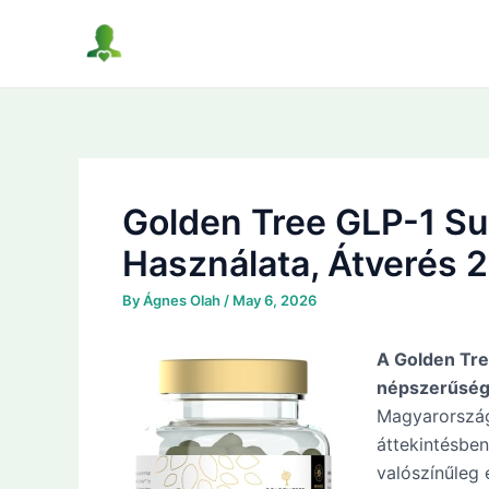
Skip
to
content
Golden Tree GLP-1 S
Használata, Átverés 
By
Ágnes Olah
/
May 6, 2026
A Golden Tre
népszerűségr
Magyarország
áttekintésben
valószínűleg