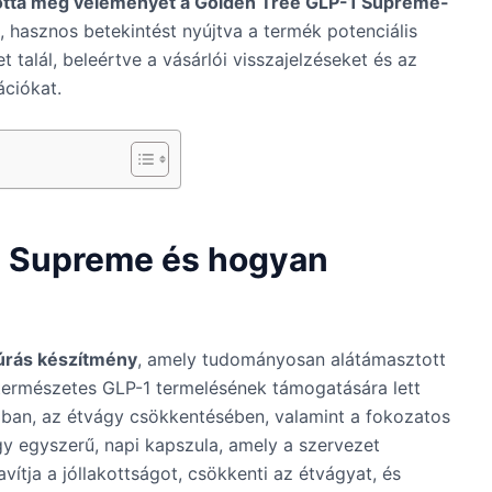
totta meg véleményét a Golden Tree GLP-1 Supreme-
 hasznos betekintést nyújtva a termék potenciális
 talál, beleértve a vásárlói visszajelzéseket és az
ciókat.
1 Supreme és hogyan
úrás készítmény
, amely tudományosan alátámasztott
 természetes GLP-1 termelésének támogatására lett
sában, az étvágy csökkentésében, valamint a fokozatos
y egyszerű, napi kapszula, amely a szervezet
ítja a jóllakottságot, csökkenti az étvágyat, és