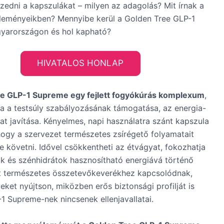
zedni a kapszulákat – milyen az adagolás? Mit írnak a
éleményeikben? Mennyibe kerül a Golden Tree GLP-1
arországon és hol kapható?
HIVATALOS HONLAP
e GLP-1 Supreme egy fejlett fogyókúrás komplexum
,
a a testsúly szabályozásának támogatása, az energia-
at javítása. Kényelmes, napi használatra szánt kapszula
 hogy a szervezet természetes zsírégető folyamatait
ene követni. Idővel csökkentheti az étvágyat, fokozhatja
rok és szénhidrátok hasznosítható energiává történő
tt természetes összetevőkeverékhez kapcsolódnak,
ket nyújtson, miközben erős biztonsági profilját is
1 Supreme-nek nincsenek ellenjavallatai.