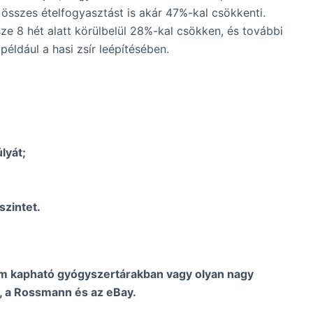
összes ételfogyasztást is akár 47%-kal csökkenti.
e 8 hét alatt körülbelül 28%-kal csökken, és további
 például a hasi zsír leépítésében.
lyát;
szintet.
 kapható gyógyszertárakban vagy olyan nagy
, a Rossmann és az eBay.