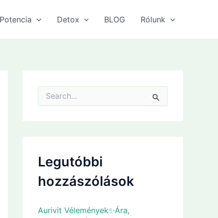
Potencia
Detox
BLOG
Rólunk
S
e
a
r
c
h
f
Legutóbbi
o
r
hozzászólások
:
Aurivit Vélemények✨Ára,