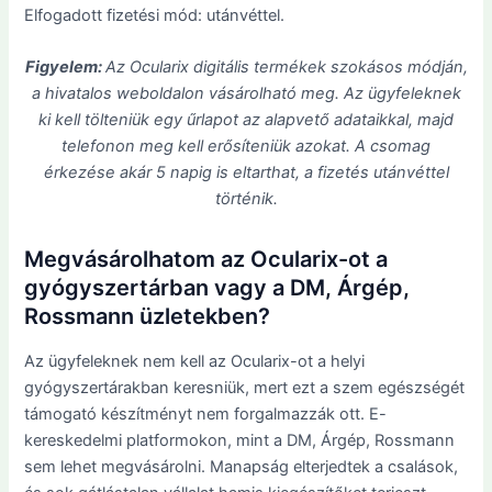
Elfogadott fizetési mód: utánvéttel.
Figyelem:
Az Ocularix digitális termékek szokásos módján,
a hivatalos weboldalon vásárolható meg. Az ügyfeleknek
ki kell tölteniük egy űrlapot az alapvető adataikkal, majd
telefonon meg kell erősíteniük azokat. A csomag
érkezése akár 5 napig is eltarthat, a fizetés utánvéttel
történik.
Megvásárolhatom az Ocularix-ot a
gyógyszertárban vagy a DM, Árgép,
Rossmann üzletekben?
Az ügyfeleknek nem kell az Ocularix-ot a helyi
gyógyszertárakban keresniük, mert ezt a szem egészségét
támogató készítményt nem forgalmazzák ott. E-
kereskedelmi platformokon, mint a DM, Árgép, Rossmann
sem lehet megvásárolni. Manapság elterjedtek a csalások,