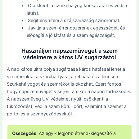
Csökkenti a szürkehályog kockázatát és védi a
látást.
Segít enyhíteni a szájszárazság szindrómát.
Javítja a szem érrendszerének egészségét, és
elősegíti a jó látást és a szem egészségét.
Használjon napszemüveget a szem
védelmére a káros UV sugárzástól
A nap káros ultraibolya sugárzása káros hatással lehet a
szemhéjakra, a szaruhártyára, a retinára és a lencsére.
Szürkehályogot és szemrákot is okozhat. Ezért fontos,
hogy napszemüveget viseljen, amikor a napon tartózkodik.
A napszemüveg UV-védelmet nyújt, csökkenti a
tükröződést, védi a szem körüli bőrt, valamint a szemet a
portól és a szennyeződésektől.
Összegzés
: Az egyik legjobb étrend-kiegészítő a