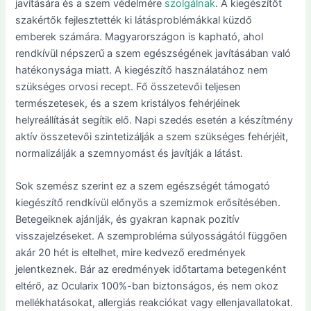
javítására és a szem védelmére
szolgálnak
. A kiegészítőt
szakértők fejlesztették ki látásproblémákkal küzdő
emberek számára. Magyarországon is kapható, ahol
rendkívül népszerű a szem egészségének javításában való
hatékonysága miatt. A kiegészítő használatához nem
szükséges orvosi recept. Fő összetevői teljesen
természetesek, és a szem kristályos fehérjéinek
helyreállítását segítik elő. Napi szedés esetén a készítmény
aktív összetevői szintetizálják a szem szükséges fehérjéit,
normalizálják a szemnyomást és javítják a látást.
Sok szemész szerint ez a szem egészségét támogató
kiegészítő rendkívül előnyös a szemizmok erősítésében.
Betegeiknek ajánlják, és gyakran kapnak pozitív
visszajelzéseket. A szemprobléma súlyosságától függően
akár 20 hét is eltelhet, mire kedvező eredmények
jelentkeznek. Bár az eredmények időtartama betegenként
eltérő, az Ocularix 100%-ban biztonságos, és nem okoz
mellékhatásokat, allergiás reakciókat vagy ellenjavallatokat.