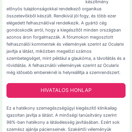
készítmény
előnyös tulajdonságokkal rendelkező organikus
összetevőkből készült. Rendkívül jól fogy, és több ezer
elégedett felhasználóval rendelkezik. A gyártó cég
gondoskodik arról, hogy a kiegészítőt minden országban
azonos áron forgalmazzák. A fórumokon megosztott
felhasználói kommentek és vélemények szerint az Ocularix
javítja a látást, miközben megelőzi számos
szembetegséget, mint például a glaukóma, a távollátás és a
rövidlátás. A felhasználói vélemények szerint az Ocularix
még idősebb embereknél is helyreállítja a szemrendszert.
HIVATALOS HONLAP
Ez a hatékony szemegészségügyi kiegészítő klinikailag
igazoltan javítja a látást. A minőségi tanúsítvány szerint
98%-ban hatékony a látásélesség javításában. Ezért sok
szemész ajánlja pácienseinek. Szakértői véleményük