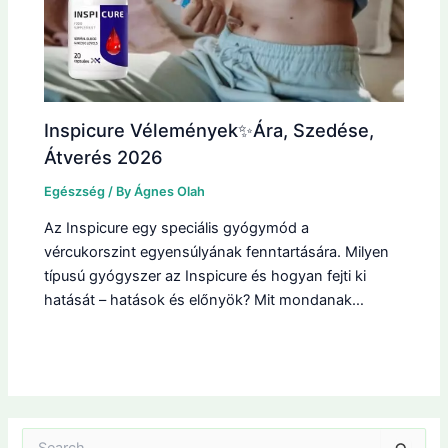
Inspicure Vélemények✨Ára, Szedése,
Átverés 2026
Egészség
/ By
Ágnes Olah
Az Inspicure egy speciális gyógymód a
vércukorszint egyensúlyának fenntartására. Milyen
típusú gyógyszer az Inspicure és hogyan fejti ki
hatását – hatások és előnyök? Mit mondanak…
S