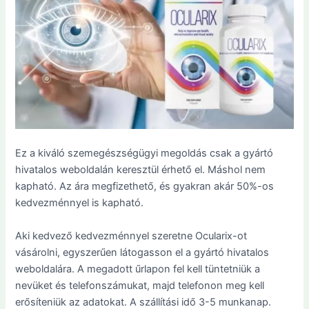
Ez a kiváló szemegészségügyi megoldás csak a gyártó
hivatalos weboldalán keresztül érhető el. Máshol nem
kapható. Az ára megfizethető, és gyakran akár 50%-os
kedvezménnyel is kapható.
Aki kedvező kedvezménnyel szeretne Ocularix-ot
vásárolni, egyszerűen látogasson el a gyártó hivatalos
weboldalára. A megadott űrlapon fel kell tüntetniük a
nevüket és telefonszámukat, majd telefonon meg kell
erősíteniük az adatokat. A szállítási idő 3-5 munkanap.