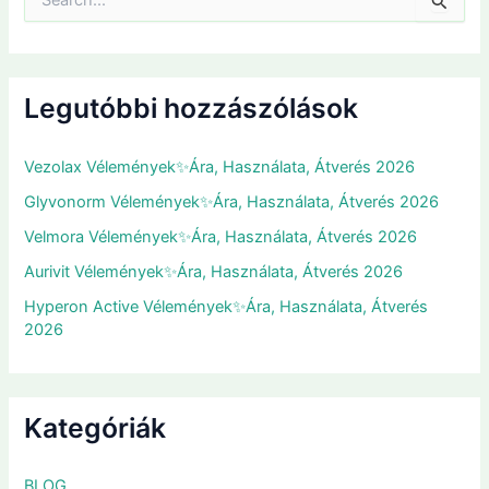
e
a
r
c
h
Legutóbbi hozzászólások
f
o
r
Vezolax Vélemények✨Ára, Használata, Átverés 2026
:
Glyvonorm Vélemények✨Ára, Használata, Átverés 2026
Velmora Vélemények✨Ára, Használata, Átverés 2026
Aurivit Vélemények✨Ára, Használata, Átverés 2026
Hyperon Active Vélemények✨Ára, Használata, Átverés
2026
Kategóriák
BLOG