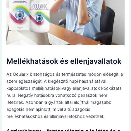
Mellékhatások és ellenjavallatok
Az Ocularix biztonságos és természetes módon elősegíti a
szem egészségét. A kiegészítő napi használatával
kapcsolatos mellékhatások vagy ellenjavallatok kockázata
nulla. Negatív hatásokra vonatkozó panaszok nem
léteznek. Azonban a gyártók által előírtnál magasabb
adagolás nem ajánlott, mivel a túladagolás
mellékhatásokhoz és ellenjavallatokhoz vezethet.
Aszkorbinsav – fontos vitamin a jó látás és a