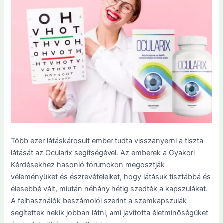
Több ezer látáskárosult ember tudta visszanyerni a tiszta
látását az Ocularix segítségével. Az emberek a Gyakori
Kérdésekhez hasonló fórumokon megosztják
véleményüket és észrevételeiket, hogy látásuk tisztábbá és
élesebbé vált, miután néhány hétig szedték a kapszulákat.
A felhasználók beszámolói szerint a szemkapszulák
segítettek nekik jobban látni, ami javította életminőségüket