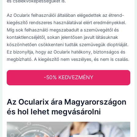
és cselekvőképességüket is.
Az Ocularix felhasználói általában elégedettek az étrend-
kiegészítő rendszeres használatával elért eredményekkel.
Míg sok felhasználó megszabadult a szemüvegétől és
kontaktlencséjétől, sokan jelentősen javult látásuknak
köszönhetően csökkenteni tudták szemüvegük dioptriáját.
Ez bizonyítja, hogy az Ocularix hatékony, biztonságos és
megbízható. A kiegészítő nem veszélyes, és nem is csalás.
-50% KEDVEZMÉNY
Az Ocularix ára Magyarországon
és hol lehet megvásárolni