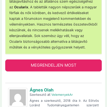
látásjavításhoz és az általános szem egészségéhez
az
Ocularix
. A tabletták nagyon népszerűek a magyar
férfiak és nők körében, és kedvező értékeléseket
kaptak a fórumokon megjelenő kommentekben és
véleményekben. Hasznos természetes összetevőkből
készülnek, és nincsenek mellékhatásaik vagy
ellenjavallataik. Sok szemész úgy véli, hogy az
Ocularix biztonságosabb alternatíva a látásjavító
műtétek és a vényköteles gyógyszerek helyett.
MEGRENDELJEN MOST
Ágnes Olah
at
Szerkesztő
VelemenyekAr
Ágnes a szerkesztő, 2018 óta ír. Az Eötvös
Loránd Tudományegyetemen szerzett