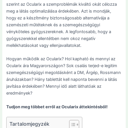
szerint az Ocularix a szemproblémák kiváltó okát célozza
meg a látás optimalizálása érdekében. Azt is mondják,
hogy ez a készítmény biztonságosabb alternatívája a
szemészeti műtéteknek és a szemegészségügyi
vényköteles gyógyszereknek. A legfontosabb, hogy a
gyógyszerekkel ellentétben nem okoz negatív
mellékhatásokat vagy ellenjavallatokat.
Hogyan működik az Ocularix? Hol kapható és mennyi az
Ocularix ára Magyarországon? Sok csalás terjed-e legitim
szemegészségügyi megoldásként a DM, Árgép, Rossmann
áruházakban? Hány tablettát kell naponta bevenni a látás
javítása érdekében? Mennyi idő alatt láthatóak az
eredmények?
Tudjon meg többet erről az Ocularix áttekintésből!
Tartalomjegyzék