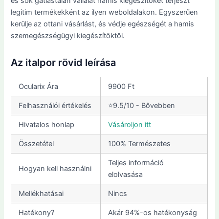
és sok gátlástalan vállalat hamis kiegészítőket terjeszt
legitim termékekként az ilyen weboldalakon. Egyszerűen
kerülje az ottani vásárlást, és védje egészségét a hamis
szemegészségügyi kiegészítőktől.
Az italpor rövid leírása
Ocularix Ára
9900 Ft
Felhasználói értékelés
⭐9.5/10 - Bővebben
Hivatalos honlap
Vásároljon itt
Összetétel
100% Természetes
Teljes információ
Hogyan kell használni
elolvasása
Mellékhatásai
Nincs
Hatékony?
Akár 94%-os hatékonyság