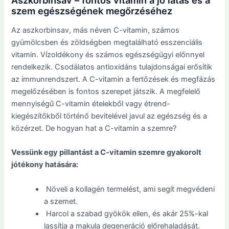
szem egészségének megőrzéséhez
Az aszkorbinsav, más néven C-vitamin, számos
gyümölcsben és zöldségben megtalálható esszenciális
vitamin. Vízoldékony és számos egészségügyi előnnyel
rendelkezik. Csodálatos antioxidáns tulajdonságai erősítik
az immunrendszert. A C-vitamin a fertőzések és megfázás
megelőzésében is fontos szerepet játszik. A megfelelő
mennyiségű C-vitamin ételekből vagy étrend-
kiegészítőkből történő bevitelével javul az egészség és a
közérzet. De hogyan hat a C-vitamin a szemre?
Vessünk egy pillantást a C-vitamin szemre gyakorolt
jótékony hatására:
Növeli a kollagén termelést, ami segít megvédeni
a szemet.
Harcol a szabad gyökök ellen, és akár 25%-kal
lassítja a makula degeneráció előrehaladását.