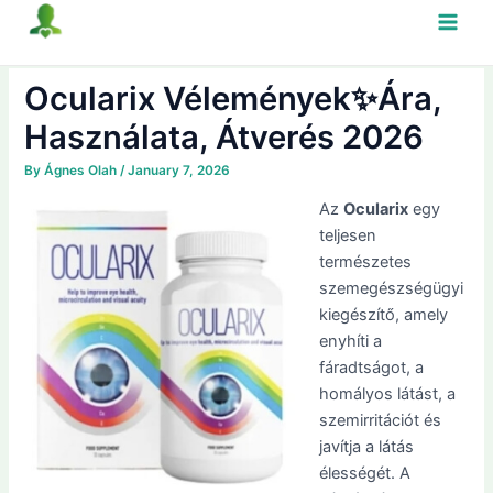
Skip
Main
to
content
Men
Ocularix Vélemények✨Ára,
Használata, Átverés 2026
By
Ágnes Olah
/
January 7, 2026
Az
Ocularix
egy
teljesen
természetes
szemegészségügyi
kiegészítő, amely
enyhíti a
fáradtságot, a
homályos látást, a
szemirritációt és
javítja a látás
élességét. A