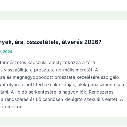
yek, ára, összetétele, átverés 2026?
2, 2024
 természetes kapszula, amely fokozza a férfi
 visszaállítja a prosztata normális méretét. A
sra és megnagyobbodott prosztata kezelésére szolgáló
kat olyan felnőtt férfiaknak szánják, akik panaszmentesen
árni. A libidó serkentésére is nagyon jók. Rendszeres
 a rendszeres és kölcsönösen kielégítő szexuális életet. A
 fórumokon