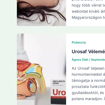
hogy több vérrel t
weboldal kiváló á
Magyarországon t
Potencia
Urosaf Vélemé
Ágnes Olah
/
Septembe
Az Urosaf teljesen
hormontermelést é
támogatja a normál
prosztata funkciói
gyulladásoktól, és 
potens maradjon. Ö