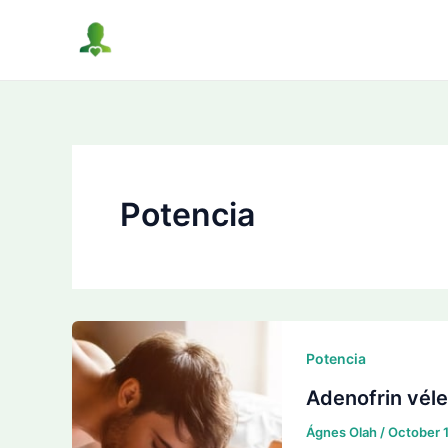
Skip
to
content
Potencia
Potencia
Adenofrin véle
Ágnes Olah
/
October 