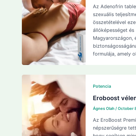
Az Adenofrin table
szexuális teljesí
összetételével eze
állóképességet és
Magyarországon, é
biztonságosságának
formulája, amely 
Potencia
Eroboost véle
Ágnes Olah
/
October 
Az EroBoost Premi
népszerűségre tet
hogy segítsen mind