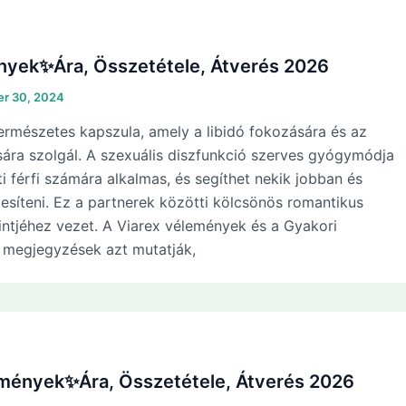
nyek✨Ára, Összetétele, Átverés 2026
r 30, 2024
természetes kapszula, amely a libidó fokozására és az
ására szolgál. A szexuális diszfunkció szerves gyógymódja
ti férfi számára alkalmas, és segíthet nekik jobban és
jesíteni. Ez a partnerek közötti kölcsönös romantikus
intjéhez vezet. A Viarex vélemények és a Gyakori
ó megjegyzések azt mutatják,
mények✨Ára, Összetétele, Átverés 2026