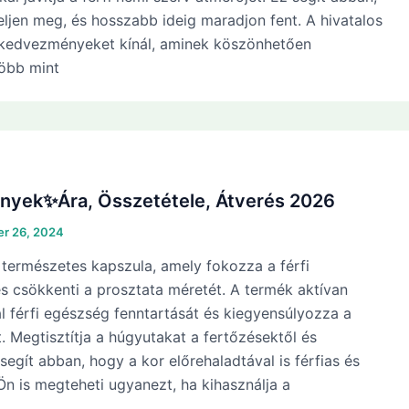
eljen meg, és hosszabb ideig maradjon fent. A hivatalos
rkedvezményeket kínál, aminek köszönhetően
öbb mint
nyek✨Ára, Összetétele, Átverés 2026
r 26, 2024
 természetes kapszula, amely fokozza a férfi
s csökkenti a prosztata méretét. A termék aktívan
 férfi egészség fenntartását és kiegyensúlyozza a
t. Megtisztítja a húgyutakat a fertőzésektől és
segít abban, hogy a kor előrehaladtával is férfias és
n is megteheti ugyanezt, ha kihasználja a