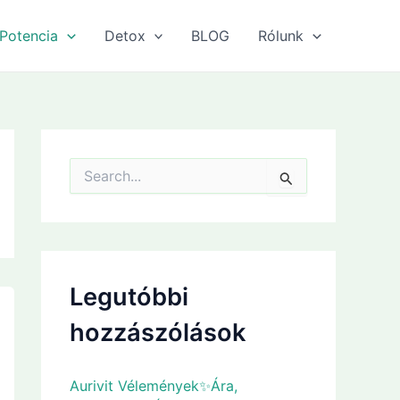
Potencia
Detox
BLOG
Rólunk
S
e
a
r
c
h
f
Legutóbbi
o
r
hozzászólások
:
Aurivit Vélemények✨Ára,