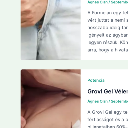
Ágnes Olah
/
Septembe
A Formelan egy te
vért juttat a nemi
hosszabb ideig tart
igényeit az ágyba
legyen részük. Kö
arra, hogy a hivat
Potencia
Grovi Gel Vél
Ágnes Olah
/
Septembe
A Grovi Gel egy te
férfiasságot és a
pillanataiban 60%-k