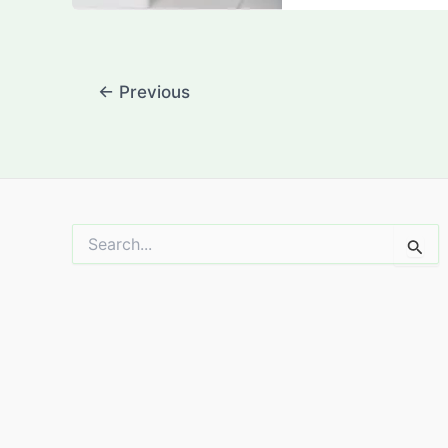
Post
←
Previous
pagination
Search
for: