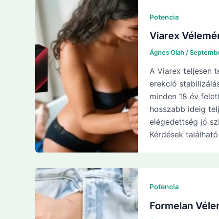
Potencia
Viarex Vélemé
Ágnes Olah
/
Septembe
A Viarex teljesen 
erekció stabilizál
minden 18 év felet
hosszabb ideig tel
elégedettség jó sz
Kérdések találhat
Potencia
Formelan Véle