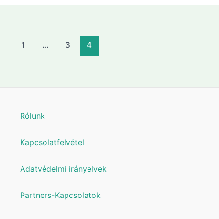
1
…
3
4
Rólunk
Kapcsolatfelvétel
Adatvédelmi irányelvek
Partners-Kapcsolatok