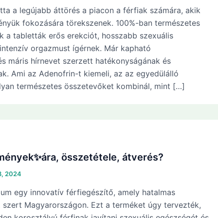
tta a legújabb áttörés a piacon a férfiak számára, akik
tményük fokozására törekszenek. 100%-ban természetes
k a tabletták erős erekciót, hosszabb szexuális
 intenzív orgazmust ígérnek. Már kapható
s máris hírnevet szerzett hatékonyságának és
. Ami az Adenofrin-t kiemeli, az az egyedülálló
olyan természetes összetevőket kombinál, mint […]
mények✨ára, összetétele, átverés?
8, 2024
um egy innovatív férfiegészítő, amely hatalmas
t szert Magyarországon. Ezt a terméket úgy tervezték,
en korosztályú férfinak javítani szexuális egészségét és