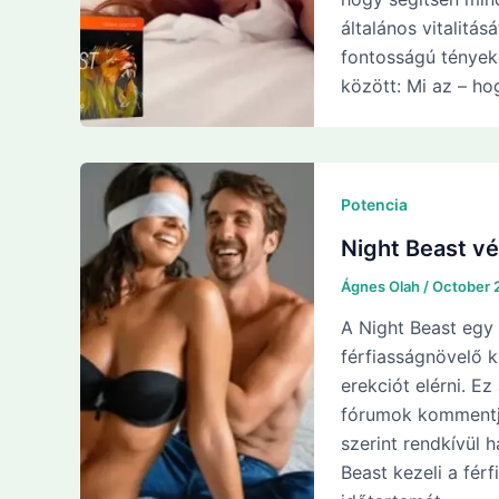
általános vitalitá
fontosságú tényeke
között: Mi az – ho
Potencia
Night Beast vé
Ágnes Olah
/
October 
A Night Beast egy
férfiasságnövelő 
erekciót elérni. Ez
fórumok kommentj
szerint rendkívül 
Beast kezeli a fér