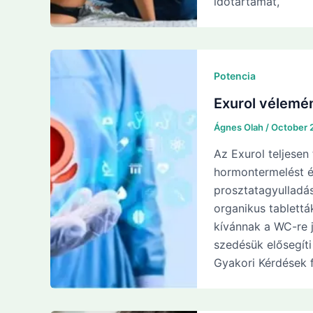
időtartamát,
Potencia
Exurol vélemén
Ágnes Olah
/
October 
Az Exurol teljesen
hormontermelést és
prosztatagyulladá
organikus tablettá
kívánnak a WC-re j
szedésük elősegíti
Gyakori Kérdések