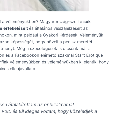
ról a véleményükben? Magyarország-szerte
sok
ue értékeléseit
és általános visszajelzéseit az
umokon, mint például a Gyakori Kérdések. Véleményük
l azon képességét, hogy növeli a pénisz méretét,
esítményt. Még a szexológusok is dicsérik már a
on és a Facebookon elérhető szakmai Start Erotique
rfiak véleményükben és véleményükben kijelentik, hogy
incs ellenjavallata.
esen átalakítottam az önbizalmamat.
volt, és túl ideges voltam, hogy közeledjek a