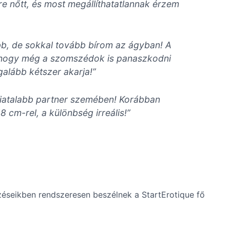
e nőtt, és most megállíthatatlannak érzem
b, de sokkal tovább bírom az ágyban! A
, hogy még a szomszédok is panaszkodni
alább kétszer akarja!”
y fiatalabb partner szemében! Korábban
 cm-rel, a különbség irreális!”
zéseikben rendszeresen beszélnek a StartErotique fő