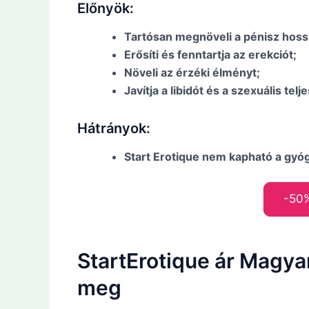
Előnyök:
Tartósan megnöveli a pénisz hoss
Erősíti és fenntartja az erekciót;
Növeli az érzéki élményt;
Javítja a libidót és a szexuális telj
Hátrányok:
Start Erotique nem kapható a gyó
-50
StartErotique ár Magya
meg