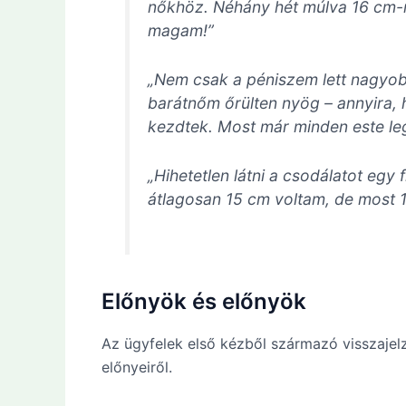
nőkhöz. Néhány hét múlva 16 cm-r
magam!”
„Nem csak a péniszem lett nagyob
barátnőm őrülten nyög – annyira
kezdtek. Most már minden este leg
„Hihetetlen látni a csodálatot eg
átlagosan 15 cm voltam, de most 18
Előnyök és előnyök
Az ügyfelek első kézből származó visszajel
előnyeiről.