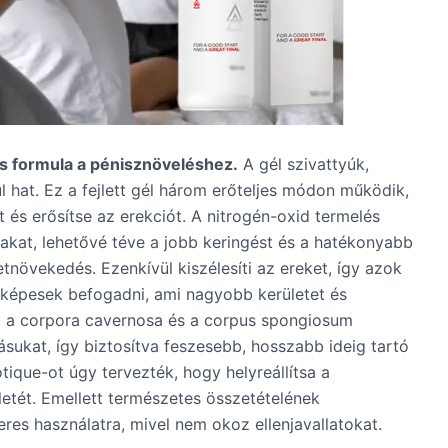
es formula a pénisznöveléshez.
A gél szivattyúk,
 hat. Ez a fejlett gél három erőteljes módon működik,
t és erősítse az erekciót. A nitrogén-oxid termelés
alakat, lehetővé téve a jobb keringést és a hatékonyabb
növekedés. Ezenkívül kiszélesíti az ereket, így azok
 képesek befogadni, ami nagyobb kerületet és
a a corpora cavernosa és a corpus spongiosum
ásukat, így biztosítva feszesebb, hosszabb ideig tartó
tique-ot úgy tervezték, hogy helyreállítsa a
letét. Emellett természetes összetételének
eres használatra, mivel nem okoz ellenjavallatokat.