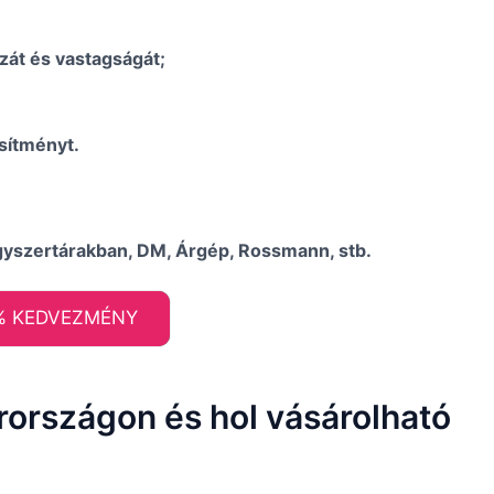
zát és vastagságát;
esítményt.
gyszertárakban, DM, Árgép, Rossmann, stb.
% KEDVEZMÉNY
rországon és hol vásárolható