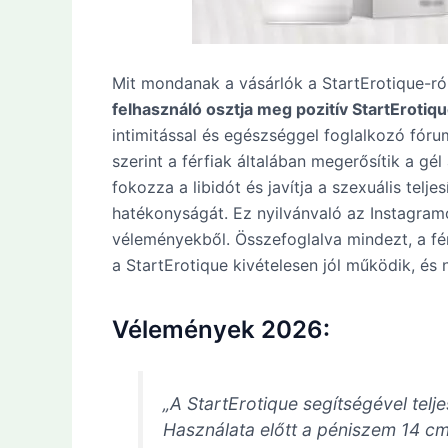
Mit mondanak a vásárlók a StartErotique-
felhasználó osztja meg pozitív StartErotiq
intimitással és egészséggel foglalkozó fór
szerint a férfiak általában megerősítik a gé
fokozza a libidót és javítja a szexuális telj
hatékonyságát. Ez nyilvánvaló az Instagram
véleményekből. Összefoglalva mindezt, a fé
a StartErotique kivételesen jól működik, és n
Vélemények 2026:
„A StartErotique segítségével telj
Használata előtt a péniszem 14 cm 