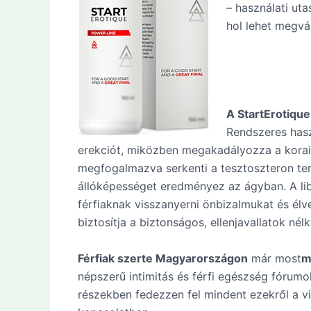
– használati ut
hol lehet megvá
A StartErotique
Rendszeres hasz
erekciót, miközben megakadályozza a kora
megfogalmazva serkenti a tesztoszteron te
állóképességet eredményez az ágyban. A lib
férfiaknak visszanyerni önbizalmukat és élve
biztosítja a biztonságos, ellenjavallatok nélk
Férfiak szerte Magyarországon
már most
m
népszerű intimitás és férfi egészség fórum
részekben fedezzen fel mindent ezekről a vi