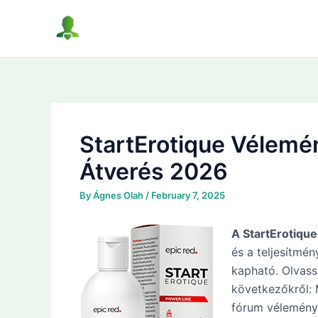
Skip
to
content
StartErotique Vélemén
Átverés 2026
By
Ágnes Olah
/
February 7, 2025
A StartErotiqu
és a teljesítmé
kapható. Olvass
következőkről: 
fórum vélemény