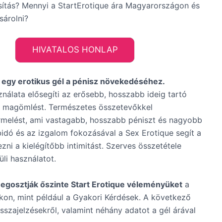
asítás? Mennyi a StartErotique ára Magyarországon és
sárolni?
HIVATALOS HONLAP
 egy erotikus gél a pénisz növekedéséhez.
nálata elősegíti az erősebb, hosszabb ideig tartó
i magömlést. Természetes összetevőkkel
rmelést, ami vastagabb, hosszabb péniszt és nagyobb
idó és az izgalom fokozásával a Sex Erotique segít a
zni a kielégítőbb intimitást. Szerves összetétele
üli használatot.
egosztják őszinte Start Erotique véleményüket
a
okon, mint például a Gyakori Kérdések. A következő
sszajelzésekről, valamint néhány adatot a gél árával