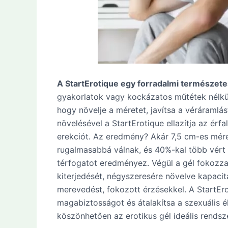
A StartErotique egy forradalmi természet
gyakorlatok vagy kockázatos műtétek nélkül
hogy növelje a méretet, javítsa a véráramlás
növelésével a StartErotique ellazítja az érf
erekciót. Az eredmény? Akár 7,5 cm-es méret
rugalmasabbá válnak, és 40%-kal több vért
térfogatot eredményez. Végül a gél fokozz
kiterjedését, négyszeresére növelve kapacit
merevedést, fokozott érzésekkel. A StartEro
magabiztosságot és átalakítsa a szexuális é
köszönhetően az erotikus gél ideális rendsz