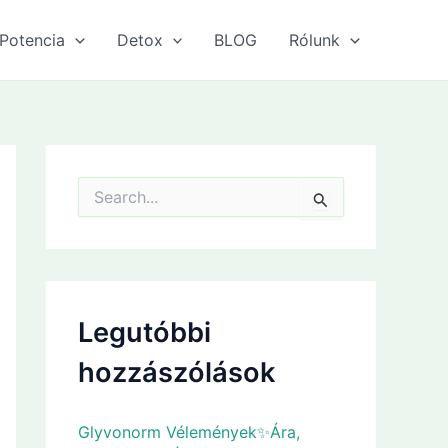
Potencia
Detox
BLOG
Rólunk
S
e
a
r
c
h
f
Legutóbbi
o
r
hozzászólások
:
Glyvonorm Vélemények✨Ára,